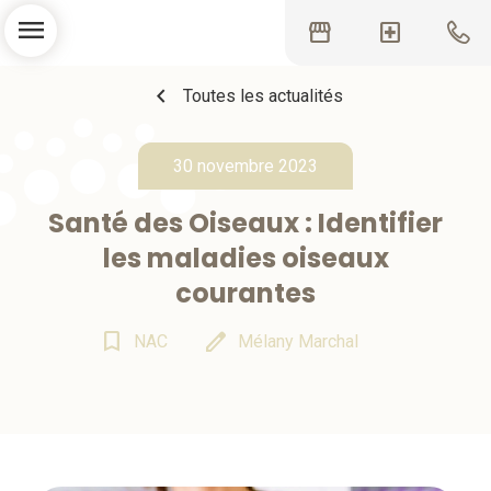
menu
storefront
local_hospital
chevron_left
Toutes les actualités
30 novembre 2023
Santé des Oiseaux : Identifier
les maladies oiseaux
courantes
bookmark_border
edit
NAC
Mélany Marchal