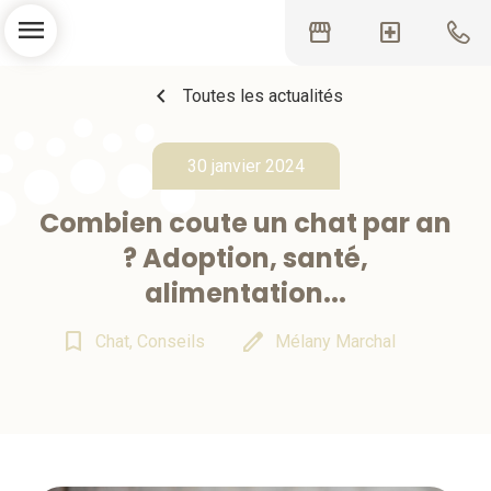
menu
storefront
local_hospital
chevron_left
Toutes les actualités
30 janvier 2024
Combien coute un chat par an
? Adoption, santé,
alimentation...
bookmark_border
edit
Chat, Conseils
Mélany Marchal