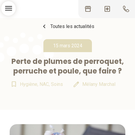
menu
storefront
local_hospital
chevron_left
Toutes les actualités
15 mars 2024
Perte de plumes de perroquet,
perruche et poule, que faire ?
bookmark_border
edit
Hygiène, NAC, Soins
Mélany Marchal