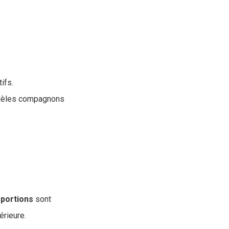
ifs.
fidèles compagnons
portions
sont
érieure.