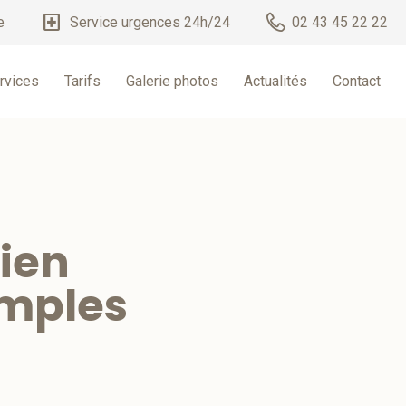
local_hospital
e
Service urgences 24h/24
02 43 45 22 22
rvices
Tarifs
Galerie photos
Actualités
Contact
ien
emples