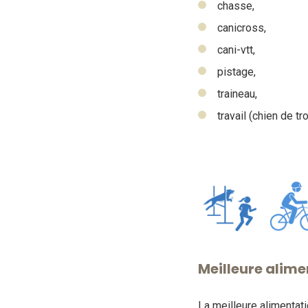
chasse,
canicross,
cani-vtt,
pistage,
traineau,
travail (chien de t
Meilleure alime
La meilleure alimentati