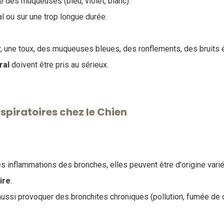
e des muqueuses (bleu, violet, blanc).
 ou sur une trop longue durée.
rer, une toux, des muqueuses bleues, des ronflements, des bruits 
éral
doivent être pris au sérieux.
spiratoires chez le Chien
s inflammations des bronches, elles peuvent être d'origine varié
ire
.
ussi provoquer des bronchites chroniques (pollution, fumée de c