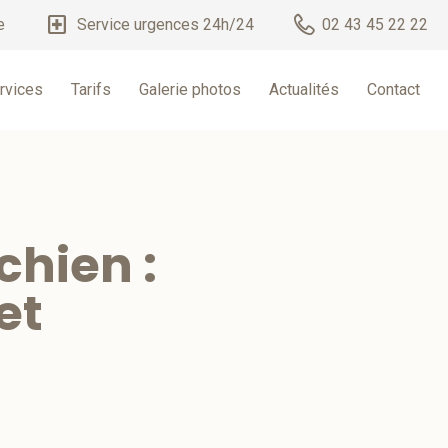
local_hospital
e
Service urgences 24h/24
02 43 45 22 22
rvices
Tarifs
Galerie photos
Actualités
Contact
chien :
et