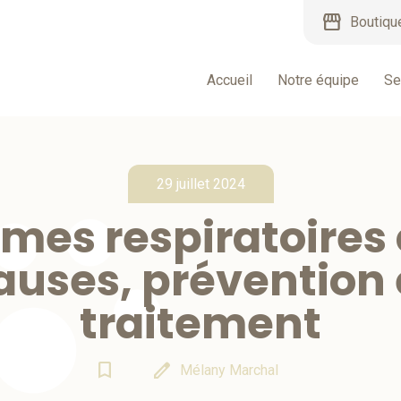
storefront
Boutiqu
Accueil
Notre équipe
Se
29 juillet 2024
mes respiratoires 
auses, prévention 
traitement
bookmark_border
edit
Mélany Marchal