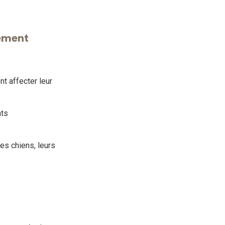
tement
t affecter leur
nts
les chiens, leurs