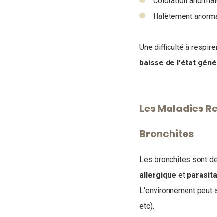
Coloration anormal
Halètement anormal
Une difficulté à respi
baisse de l'état gén
Les Maladies Re
Bronchites
Les bronchites sont de
allergique
et
parasita
L'environnement peut a
etc).