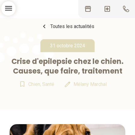
menu
storefront
local_hospital
chevron_left
Toutes les actualités
31 octobre 2024
Crise d'epilepsie chez le chien.
Causes, que faire, traitement
bookmark_border
edit
Chien, Santé
Mélany Marchal