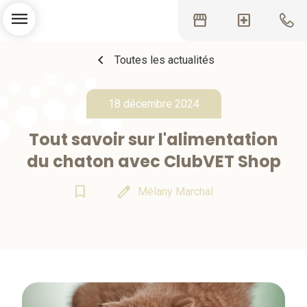
menu
storefront
local_hospital
chevron_left
Toutes les actualités
18 décembre 2024
Tout savoir sur l'​alimentation
du chaton avec ClubVET Shop
bookmark_border
edit
Mélany Marchal