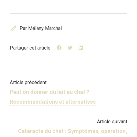
edit
Par Mélany Marchal
Partager cet article
Article précédent
Peut on donner du lait au chat ?
Recommandations et alternatives
Article suivant
Cataracte du chat : Symptômes, opération,