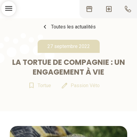
menu
storefront
local_hospital
chevron_left
Toutes les actualités
27 septembre 2022
LA TORTUE DE COMPAGNIE : UN
ENGAGEMENT À VIE
bookmark_border
edit
Tortue
Passion Véto