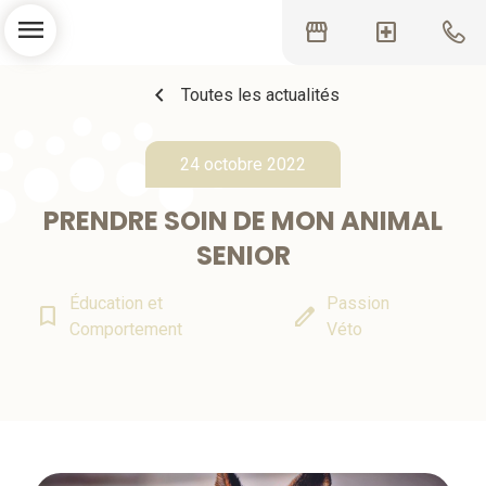
menu
storefront
local_hospital
chevron_left
Toutes les actualités
24 octobre 2022
PRENDRE SOIN DE MON ANIMAL
SENIOR
Éducation et
Passion
bookmark_border
edit
Comportement
Véto