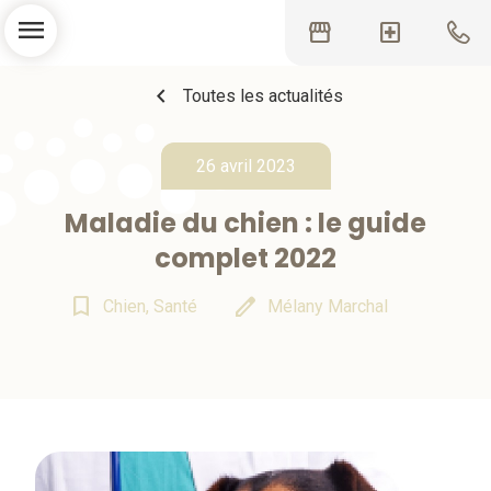
menu
storefront
local_hospital
chevron_left
Toutes les actualités
26 avril 2023
Maladie du chien : le guide
complet 2022
bookmark_border
edit
Chien, Santé
Mélany Marchal