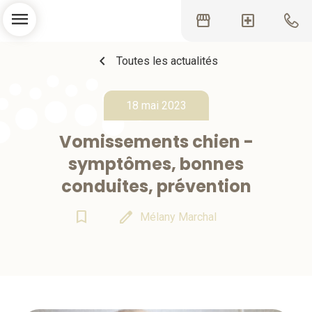
menu
storefront
local_hospital
chevron_left
Toutes les actualités
18 mai 2023
Vomissements chien -
symptômes, bonnes
conduites, prévention
bookmark_border
edit
Mélany Marchal