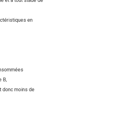
le et à tout stade de
ctéristiques en
consommées
e B,
et donc moins de