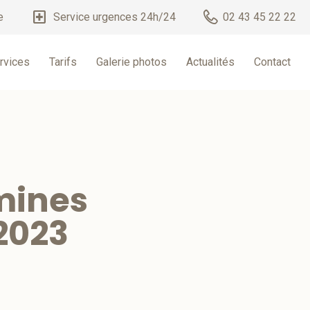
local_hospital
e
Service urgences 24h/24
02 43 45 22 22
rvices
Tarifs
Galerie photos
Actualités
Contact
amines
2023