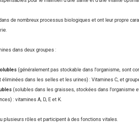
ispensables pour le maintien d'une santé et d'une vitalité optima
dans de nombreux processus biologiques et ont leur propre cara
rie.
mines dans deux groupes :
olubles
(généralement pas stockable dans l'organisme, sont 
éliminées dans les selles et les urines) : Vitamines C, et group
lubles
(solubles dans les graisses, stockées dans l'organisme 
nces) : vitamines A, D, E et K.
 plusieurs rôles et participent à des fonctions vitales.