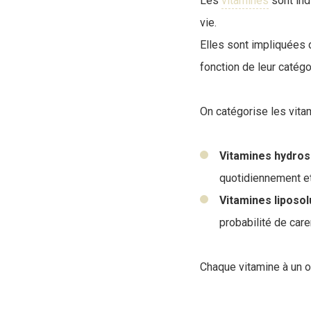
Les
vitamines
sont ind
vie.
Elles sont impliquées 
fonction de leur catégo
On catégorise les vita
Vitamines hydros
quotidiennement et 
Vitamines liposo
probabilité de care
Chaque vitamine à un ou