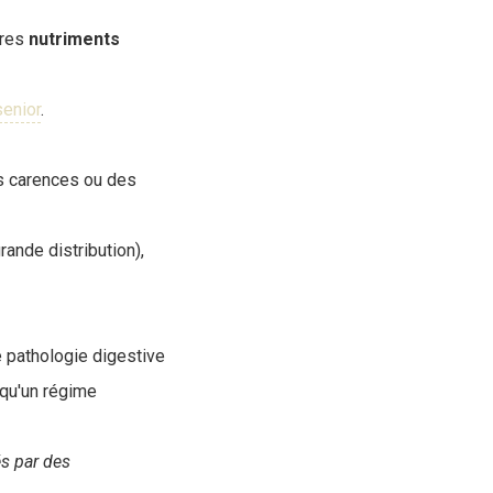
tres
nutriments
senior
.
s carences ou des
rande distribution),
e pathologie digestive
 qu'un régime
és par des