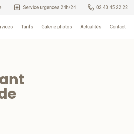
local_hospital
e
Service urgences 24h/24
02 43 45 22 22
rvices
Tarifs
Galerie photos
Actualités
Contact
vant
 de