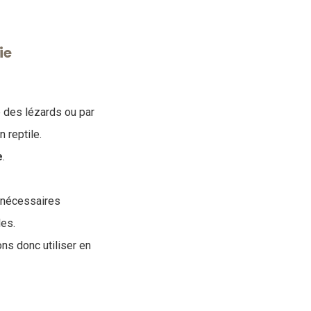
ie
e des lézards ou par
n reptile.
e
.
 nécessaires
les.
ons donc utiliser en