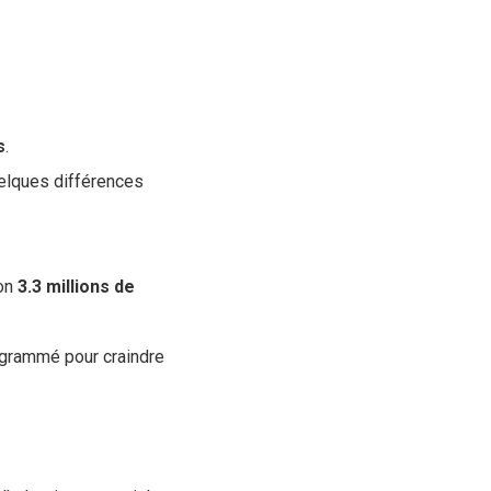
s
.
uelques différences
ron
3.3 millions de
grammé pour craindre