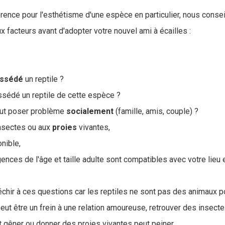
rence pour l'esthétisme d'une espèce en particulier, nous consei
 facteurs avant d'adopter votre nouvel ami à écailles :
ssédé
un reptile ?
sédé un reptile de cette espèce ?
eut poser problème
socialement
(famille, amis, couple) ?
insectes ou aux
proies
vivantes,
nible,
ences de l'âge et taille adulte sont compatibles avec votre lieu
léchir à ces questions car les reptiles ne sont pas des animaux p
ut être un frein à une relation amoureuse, retrouver des insect
 gêner ou donner des proies vivantes peut peiner.