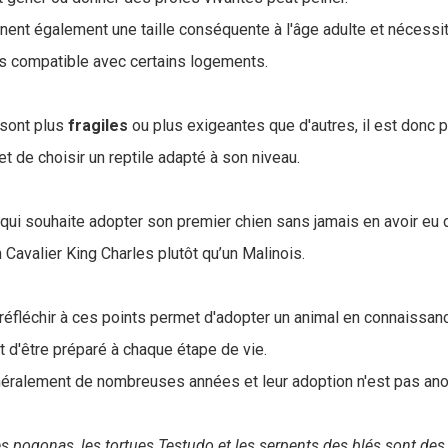
gnent également une taille conséquente à l'âge adulte et nécessit
pas compatible avec certains logements.
 sont plus
fragiles
ou plus exigeantes que d'autres, il est donc p
t de choisir un reptile adapté à son niveau.
ui souhaite adopter son premier chien sans jamais en avoir eu d
n Cavalier King Charles plutôt qu’un Malinois.
réfléchir à ces points permet d'adopter un animal en connaissan
 d'être préparé à chaque étape de vie.
néralement de nombreuses années et leur adoption n'est pas ano
s pogonas, les tortues Testudo et les serpents des blés sont des 