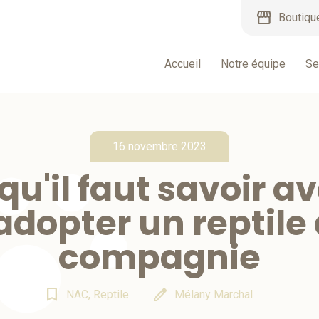
storefront
Boutiqu
Accueil
Notre équipe
Se
16 novembre 2023
qu'il faut savoir a
adopter un reptile
compagnie
bookmark_border
edit
NAC, Reptile
Mélany Marchal