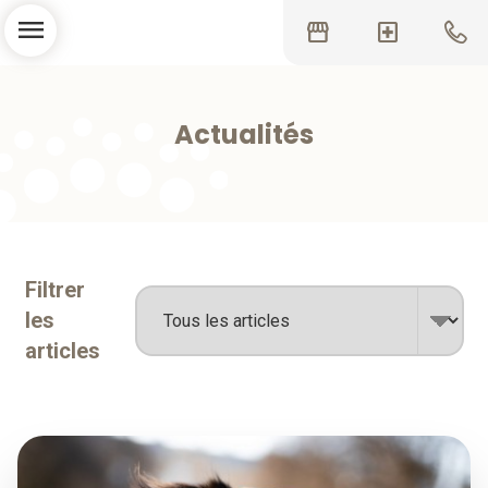
menu
storefront
local_hospital
Actualités
Filtrer
les
articles