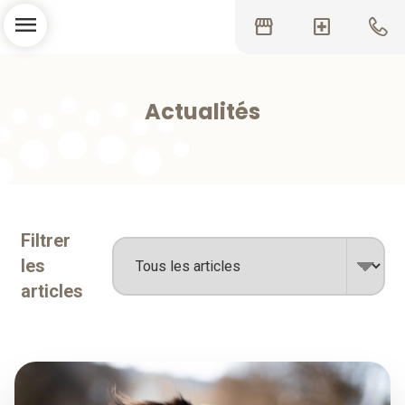
menu
storefront
local_hospital
Actualités
Filtrer
les
articles